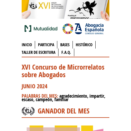
INICIO
PARTICIPA
BASES
HISTÓRICO
TALLER DE ESCRITURA
F.A.Q.
XVI Concurso de Microrrelatos
sobre Abogados
JUNIO 2024
PALABRAS DEL MES:
agradecimiento, impartir,
escaso, campeón, familiar
GANADOR DEL MES