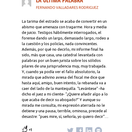
LA ULTIMA PALABRA
FERNANDO VALLADARES RODRIGUEZ
La tarima del estrado se acaba de convertir en un
abismo que amenaza con tragarme. Hora y media
de juicio. Testigos hábilmente interrogados, el
forense dando un largo, demasiado largo, rodeo a
la cuestión y los policías, nada convincentes.
Además, por qué no decirlo, mi informe final ha
sido, más que casa, una catedral levantada con
palabras por un buen jurista sobre los sólidos
pilares de una jurisprudencia muy, muy trabajada.
Y, cuando ya podía ver el fallo absolutorio, la
mirada que adivino aviesa del fiscal me dice que
hasta aquí, amigo, buen intento, la rebanada va a
caer del lado de la mantequilla. "Levántese" –ha
dicho el juez a mi cliente- "¿Quiere añadir algo a lo
que acaba de decir su abogado?" Y aunque su
mirada me consulta, mi expresión aterrada no le
detiene y una pausa, terrible, ominosa, precede al
desastre: "pues mire, sí, señoría, yo quiero decir"…
+1