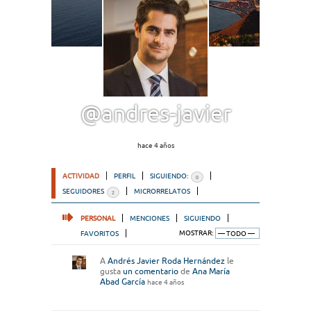
@andres-javier
hace 4 años
ACTIVIDAD
PERFIL
SIGUIENDO:
0
SEGUIDORES
MICRORRELATOS
2
PERSONAL
MENCIONES
SIGUIENDO
FAVORITOS
MOSTRAR:
A
Andrés Javier Roda Hernández
le
gusta
un comentario
de
Ana María
Abad García
hace 4 años