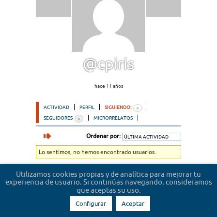
@cpiris
hace 11 años
ACTIVIDAD
PERFIL
SIGUIENDO:
0
SEGUIDORES
MICRORRELATOS
0
Ordenar por:
Lo sentimos, no hemos encontrado usuarios.
Utilizamos cookies propias y de analítica para mejorar tu
experiencia de usuario. Si continúas navegando, consideramos
que aceptas su uso.
Configurar
Aceptar