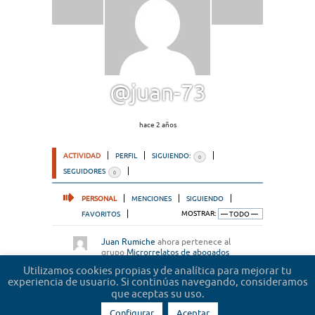
@juan-73
hace 2 años
ACTIVIDAD
PERFIL
SIGUIENDO:
0
SEGUIDORES
0
PERSONAL
MENCIONES
SIGUIENDO
FAVORITOS
MOSTRAR:
Juan Rumiche
ahora pertenece al
grupo
Microrrelatos de abogados
hace 2 años
Utilizamos cookies propias y de analítica para mejorar tu
experiencia de usuario. Si continúas navegando, consideramos
que aceptas su uso.
Configurar
Aceptar