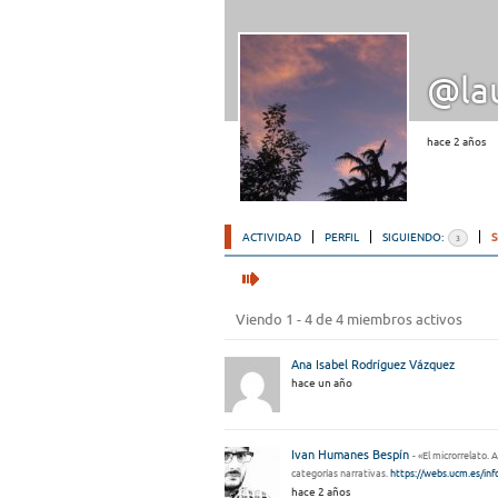
@lau
hace 2 años
ACTIVIDAD
PERFIL
SIGUIENDO:
3
Viendo 1 - 4 de 4 miembros activos
Ana Isabel Rodríguez Vázquez
hace un año
Ivan Humanes Bespín
- «El microrrelato. 
categorías narrativas.
https://webs.ucm.es/in
hace 2 años