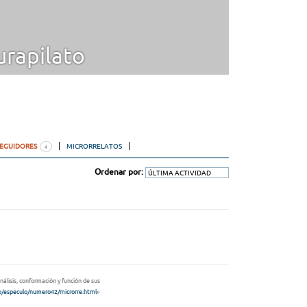
rapilato
SEGUIDORES
MICRORRELATOS
4
Ordenar por:
Análisis, conformación y función de sus
fo/especulo/numero42/microrre.html
»