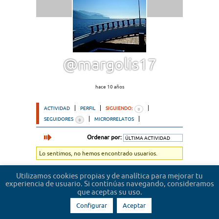
@margolis17
hace 10 años
ACTIVIDAD
PERFIL
SIGUIENDO:
0
SEGUIDORES
MICRORRELATOS
0
Ordenar por:
Lo sentimos, no hemos encontrado usuarios.
Utilizamos cookies propias y de analítica para mejorar tu
experiencia de usuario. Si continúas navegando, consideramos
que aceptas su uso.
Configurar
Aceptar