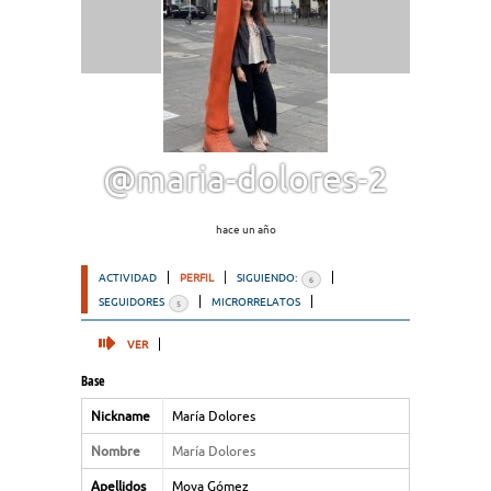
@maria-dolores-2
hace un año
ACTIVIDAD
PERFIL
SIGUIENDO:
6
SEGUIDORES
MICRORRELATOS
5
VER
Base
Nickname
María Dolores
Nombre
María Dolores
Apellidos
Moya Gómez