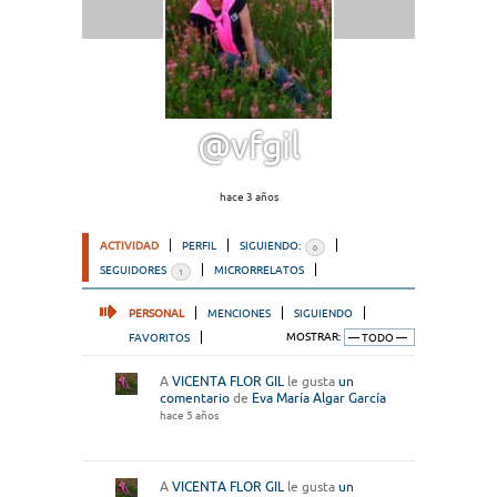
@vfgil
hace 3 años
ACTIVIDAD
PERFIL
SIGUIENDO:
0
SEGUIDORES
MICRORRELATOS
1
PERSONAL
MENCIONES
SIGUIENDO
FAVORITOS
MOSTRAR:
A
VICENTA FLOR GIL
le gusta
un
comentario
de
Eva María Algar García
hace 5 años
A
VICENTA FLOR GIL
le gusta
un