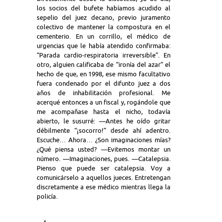
los socios del bufete habíamos acudido al
sepelio del juez decano, previo juramento
colectivo de mantener la compostura en el
cementerio. En un corrillo, el médico de
urgencias que le había atendido confirmaba:
“Parada cardio-respiratoria irreversible”. En
otro, alguien calificaba de “ironía del azar” el
hecho de que, en 1998, ese mismo facultativo
fuera condenado por el difunto juez a dos
años de inhabilitación profesional. Me
acerqué entonces a un fiscal y, rogándole que
me acompañase hasta el nicho, todavía
abierto, le susurré: —Antes he oído gritar
débilmente “¡socorro!” desde ahí adentro.
Escuche… Ahora… ¿Son imaginaciones mías?
¿Qué piensa usted? —Evitemos montar un
número. —Imaginaciones, pues. —Catalepsia.
Pienso que puede ser catalepsia. Voy a
comunicárselo a aquellos jueces. Entretengan
discretamente a ese médico mientras llega la
policía.