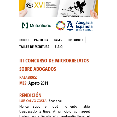
INICIO
PARTICIPA
BASES
HISTÓRICO
TALLER DE ESCRITURA
F.A.Q.
III CONCURSO DE MICRORRELATOS
SOBRE ABOGADOS
PALABRAS:
MES:
Agosto 2011
RENDICIÓN
LUIS CALVO COSTA
· Shanghai
Nunca supo en qué momento había
traspasado la línea. Al principio, con aquel
trabajo en la fiscalía sólo pretendía llenar el