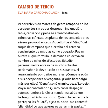
CAMBIO DE TERCIO
EVA MARÍA CARDONA GUASCH
· Ibiza
Vi por televisión mareas de gente atrapada en los
aeropuertos sin poder despegar. Indignación,
rabia, cansancio y pena se amontonaban en
columnas infinitas. Un plante de los controladores
aéreos provocó el caos. Aquello fue el “ding” del
toque de campana que alertaba del cercano
vencimiento de mis días como abogado. Fue mi
bufete el que formuló la demanda colectiva en
nombre de miles de afectados. Estudié
personalmente el caso de muchos clientes.
Reclamaban la devolución de sus gastos, el
resarcimiento por daños morales. ¿Compensación
a sus decepciones o venganza? ¿Podía hacer algo
más por ellos? “Dang”, sonó en mi cabeza.“Lo dejo.
Voy a ser controlador. Quiero hacer despegar
aviones rumbo a la China mandarina, al Congo
bailongo, al Polo cocobolo. Quiero hacer feliz a la
gente; no les fallaré”, dije a mi socio. Me contestó:
“¡Bandido! Lo que quieres es ganar más pasta...”