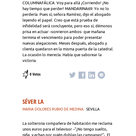
COLUMNAFÁLICA: Voy para allá ¡Corriendo! ¡No
hay tiempo que perder! MANDARINA69: Yo no lo
perdería. Pues sí, señora Ramírez, dijo el abogado
leyendo el papel. Creo que está prueba de
infidelidad será concluyente, pero eso sí, démonos
prisa en actuar –sonrieron ambos- que mañana
termina el vencimiento para poder presentar
nuevas alegaciones. Meses después, abogado y
clienta quedaron en la misma puerta de la catedral.
La ocasión lo merecía. Había que saborear la
victoria.
0 Votos
SÉVER LA
MARIA DOLORES RUBIO DE MEDINA
· SEVILLA
La solterona compañera de habitación me reclama
unos euros para el televisor –“¡No tengo suelto,
niña, y echan por quién doblan las campanas!”-. El