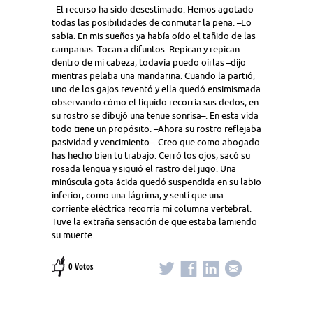
–El recurso ha sido desestimado. Hemos agotado
todas las posibilidades de conmutar la pena. –Lo
sabía. En mis sueños ya había oído el tañido de las
campanas. Tocan a difuntos. Repican y repican
dentro de mi cabeza; todavía puedo oírlas –dijo
mientras pelaba una mandarina. Cuando la partió,
uno de los gajos reventó y ella quedó ensimismada
observando cómo el líquido recorría sus dedos; en
su rostro se dibujó una tenue sonrisa–. En esta vida
todo tiene un propósito. –Ahora su rostro reflejaba
pasividad y vencimiento–. Creo que como abogado
has hecho bien tu trabajo. Cerró los ojos, sacó su
rosada lengua y siguió el rastro del jugo. Una
minúscula gota ácida quedó suspendida en su labio
inferior, como una lágrima, y sentí que una
corriente eléctrica recorría mi columna vertebral.
Tuve la extraña sensación de que estaba lamiendo
su muerte.
0 Votos