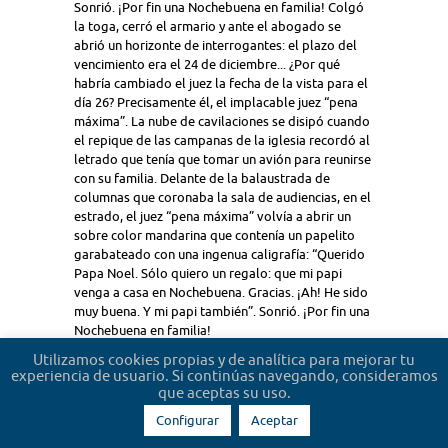
Sonrió. ¡Por fin una Nochebuena en familia! Colgó
la toga, cerró el armario y ante el abogado se
abrió un horizonte de interrogantes: el plazo del
vencimiento era el 24 de diciembre... ¿Por qué
habría cambiado el juez la fecha de la vista para el
día 26? Precisamente él, el implacable juez “pena
máxima”. La nube de cavilaciones se disipó cuando
el repique de las campanas de la iglesia recordó al
letrado que tenía que tomar un avión para reunirse
con su familia. Delante de la balaustrada de
columnas que coronaba la sala de audiencias, en el
estrado, el juez “pena máxima” volvía a abrir un
sobre color mandarina que contenía un papelito
garabateado con una ingenua caligrafía: “Querido
Papa Noel. Sólo quiero un regalo: que mi papi
venga a casa en Nochebuena. Gracias. ¡Ah! He sido
muy buena. Y mi papi también”. Sonrió. ¡Por fin una
Nochebuena en familia!
Utilizamos cookies propias y de analítica para mejorar tu
0 Votos
experiencia de usuario. Si continúas navegando, consideramos
que aceptas su uso.
Configurar
Aceptar