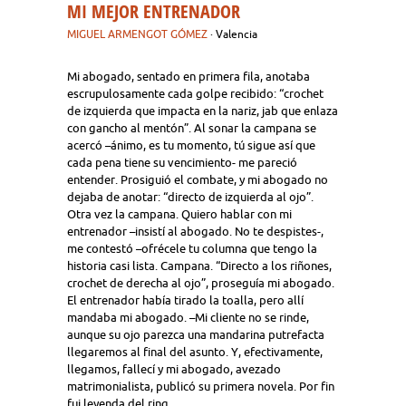
MI MEJOR ENTRENADOR
MIGUEL ARMENGOT GÓMEZ
· Valencia
Mi abogado, sentado en primera fila, anotaba
escrupulosamente cada golpe recibido: “crochet
de izquierda que impacta en la nariz, jab que enlaza
con gancho al mentón”. Al sonar la campana se
acercó –ánimo, es tu momento, tú sigue así que
cada pena tiene su vencimiento- me pareció
entender. Prosiguió el combate, y mi abogado no
dejaba de anotar: “directo de izquierda al ojo”.
Otra vez la campana. Quiero hablar con mi
entrenador –insistí al abogado. No te despistes-,
me contestó –ofrécele tu columna que tengo la
historia casi lista. Campana. “Directo a los riñones,
crochet de derecha al ojo”, proseguía mi abogado.
El entrenador había tirado la toalla, pero allí
mandaba mi abogado. –Mi cliente no se rinde,
aunque su ojo parezca una mandarina putrefacta
llegaremos al final del asunto. Y, efectivamente,
llegamos, fallecí y mi abogado, avezado
matrimonialista, publicó su primera novela. Por fin
fui leyenda del ring.