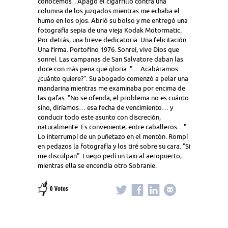
conocemos". Apagó el cigarrillo contra una
columna de los juzgados mientras me echaba el
humo en los ojos. Abrió su bolso y me entregó una
fotografía sepia de una vieja Kodak Motormatic.
Por detrás, una breve dedicatoria. Una felicitación.
Una firma. Portofino 1976. Sonreí, vive Dios que
sonreí. Las campanas de San Salvatore daban las
doce con más pena que gloria. "… Acabáramos…
¿cuánto quiere?". Su abogado comenzó a pelar una
mandarina mientras me examinaba por encima de
las gafas. "No se ofenda; el problema no es cuánto
sino, diríamos… esa fecha de vencimiento… y
conducir todo este asunto con discreción,
naturalmente. Es conveniente, entre caballeros…".
Lo interrumpí de un puñetazo en el mentón. Rompí
en pedazos la fotografía y los tiré sobre su cara. "Si
me disculpan". Luego pedí un taxi al aeropuerto,
mientras ella se encendía otro Sobranie.
0 Votos