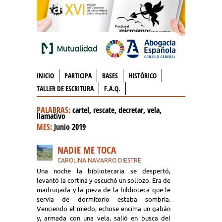
INICIO
PARTICIPA
BASES
HISTÓRICO
TALLER DE ESCRITURA
F.A.Q.
PALABRAS:
cartel, rescate, decretar, vela,
llamativo
MES:
Junio 2019
NADIE ME TOCA
CAROLINA NAVARRO DIESTRE
Una noche la bibliotecaria se despertó,
levantó la cortina y escuchó un sollozo. Era de
madrugada y la pieza de la biblioteca que le
servía de dormitorio estaba sombría.
Venciendo el miedo, echose encima un gabán
y, armada con una vela, salió en busca del