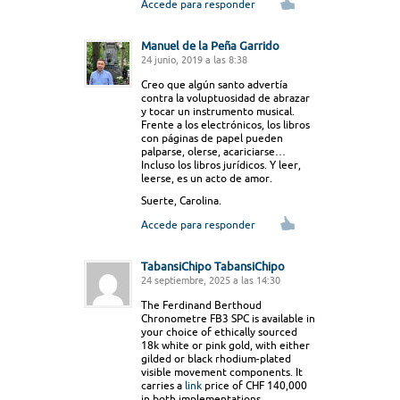
Accede para responder
Manuel de la Peña Garrido
24 junio, 2019 a las 8:38
Creo que algún santo advertía
contra la voluptuosidad de abrazar
y tocar un instrumento musical.
Frente a los electrónicos, los libros
con páginas de papel pueden
palparse, olerse, acariciarse…
Incluso los libros jurídicos. Y leer,
leerse, es un acto de amor.
Suerte, Carolina.
Accede para responder
TabansiChipo TabansiChipo
24 septiembre, 2025 a las 14:30
The Ferdinand Berthoud
Chronometre FB3 SPC is available in
your choice of ethically sourced
18k white or pink gold, with either
gilded or black rhodium-plated
visible movement components. It
carries a
link
price of CHF 140,000
in both implementations.