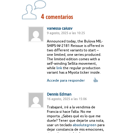
4
comentarios
vanessa caiusv
9 agosto, 2025 a las 10:25
Announced today, the Bulova MIL-
SHIPS-W-2181 Reissue is offered in
two different variants to start –
one limited, one series produced.
The limited edition comes with a
self-winding Sellita movement,
while
link
the regular production
variant has a Miyota ticker inside.
Accede para responder
Dennis Edman
16 agosto, 2025 a las 15:06
Trabajaré, iré a la vendimia de
Francia si hace falta. No me
importa. ¿Sabes qué es lo que me
duele? Tener que dejarte una nota,
usar un teclado
absolutegreen
para
dejar constancia de mis emociones,