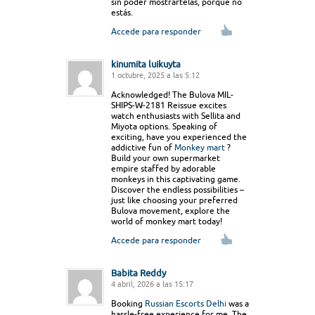
sin poder mostrártelas, porque no
estás.
Accede para responder
kinumita luikuyta
1 octubre, 2025 a las 5:12
Acknowledged! The Bulova MIL-
SHIPS-W-2181 Reissue excites
watch enthusiasts with Sellita and
Miyota options. Speaking of
exciting, have you experienced the
addictive fun of
Monkey mart
?
Build your own supermarket
empire staffed by adorable
monkeys in this captivating game.
Discover the endless possibilities –
just like choosing your preferred
Bulova movement, explore the
world of monkey mart today!
Accede para responder
Babita Reddy
4 abril, 2026 a las 15:17
Booking
Russian Escorts Delhi
was a
hassle-free experience for me. The