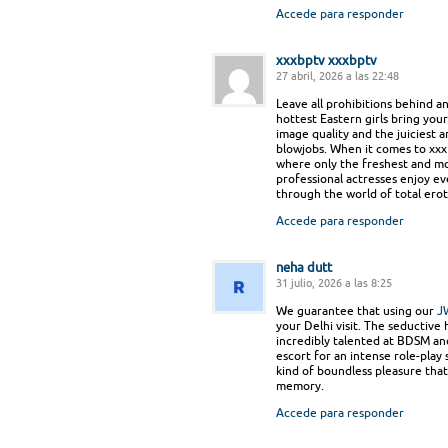
Accede para responder
xxxbptv xxxbptv
27 abril, 2026 a las 22:48
Leave all prohibitions behind a
hottest Eastern girls bring your
image quality and the juiciest 
blowjobs. When it comes to xxx 
where only the freshest and mo
professional actresses enjoy eve
through the world of total erot
Accede para responder
neha dutt
31 julio, 2026 a las 8:25
We guarantee that using our
J
your Delhi visit. The seductive 
incredibly talented at BDSM a
escort for an intense role-play
kind of boundless pleasure that
memory.
Accede para responder