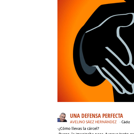
UNA DEFENSA PERFECTA
AVELINO SÁEZ HERNÁNDEZ
· Cádiz
-¿Cómo llevas la cárcel?
-Bueno, la imaginaba peor. Aunque tanto gris