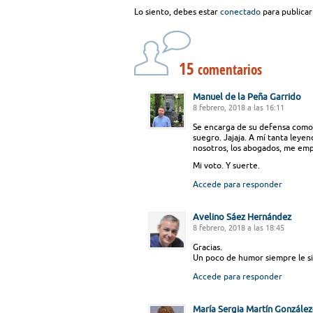
Lo siento, debes estar
conectado
para publicar
15
comentarios
Manuel de la Peña Garrido
8 febrero, 2018 a las 16:11
Se encarga de su defensa como 
suegro. Jajaja. A mí tanta leyen
nosotros, los abogados, me empie
Mi voto. Y suerte.
Accede para responder
Avelino Sáez Hernández
8 febrero, 2018 a las 18:45
Gracias.
Un poco de humor siempre le sie
Accede para responder
María Sergia Martín Gonzále