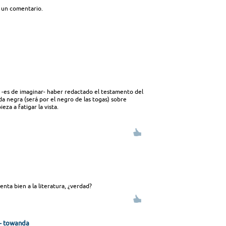
 un comentario.
-es de imaginar- haber redactado el testamento del
da negra (será por el negro de las togas) sobre
za a fatigar la vista.
nta bien a la literatura, ¿verdad?
z- towanda