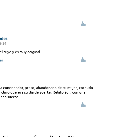
ndez
19:24
el tuyo y es muy original.
er
ya condenado), preso, abandonado de su mujer, cornudo
 claro que era su día de suerte. Relato ágil, con una
ucha suerte.