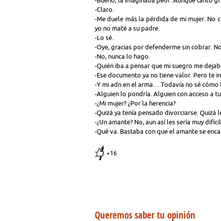
-Claro.
-Me duele más la pérdida de mi mujer. No cr
yo no maté a su padre.
-Lo sé.
-Oye, gracias por defenderme sin cobrar. No
-No, nunca lo hago.
-Quién iba a pensar que mi suegro me dejaba
-Ese documento ya no tiene valor. Pero te i
-Y mi adn en el arma… Todavía no sé cómo ll
-Alguien lo pondría. Alguien con acceso a tu
-¿Mi mujer? ¿Por la herencia?
-Quizá ya tenía pensado divorciarse. Quizá l
-¿Un amante? No, aun así les sería muy difíci
-Qué va. Bastaba con que el amante se enca
+16
Queremos saber tu opinión