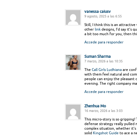
vanessa caiusv
9 agosto, 2025 a las 6:55
Still, I think this is an attract
other
link
designs, I’d say it’s q
a bit too much for you, then th
Accede para responder
Suman Sharma
7 marzo, 2026 a las 10:35
The
Call Girls Ludhiana
are conf
with them feel natural and com
people can enjoy the pleasant 
evening. The right company mak
Accede para responder
Zhenhua Mo
16 marzo, 2026 a las 3:03
This micro-story is so gripping
defense strategy really pulled m
complex situation, whether it’
solid
Kingshot Guide
to ace a n