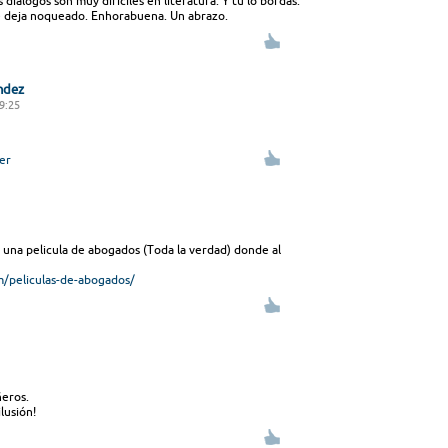
 diálogos son muy difíciles en literatura. Y tú lo bordas.
Te deja noqueado. Enhorabuena. Un abrazo.
ndez
19:25
er
Vi una pelicula de abogados (Toda la verdad) donde al
m/peliculas-de-abogados/
ñeros.
lusión!