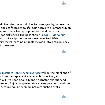
nd dive into the world of elite pornography, where the
 dirtiest fantasies to life. Our porn site guarantees high
angles of anal fun, group sessions, and hardcore
hot girl videos, the best choice is
XXxBP video hub
,
st brutal clips on the web are collected. Watch
ry thrust, turning a simple viewing into a real journey
ic pleasure.
W Marriott Hotel Escorts Service
will be the highlight of
hotties we represent are reliable, punctual, and
nd GFE. You can book a blonde pornstar-experienced
 session. Enjoy complete privacy, easy payment, and the
 turns a regular evening into a cherished erotic