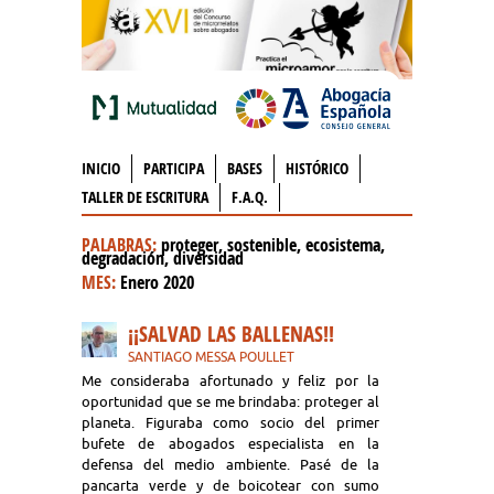
INICIO
PARTICIPA
BASES
HISTÓRICO
TALLER DE ESCRITURA
F.A.Q.
PALABRAS:
proteger, sostenible, ecosistema,
degradación, diversidad
MES:
Enero 2020
¡¡SALVAD LAS BALLENAS!!
SANTIAGO MESSA POULLET
Me consideraba afortunado y feliz por la
oportunidad que se me brindaba: proteger al
planeta. Figuraba como socio del primer
bufete de abogados especialista en la
defensa del medio ambiente. Pasé de la
pancarta verde y de boicotear con sumo