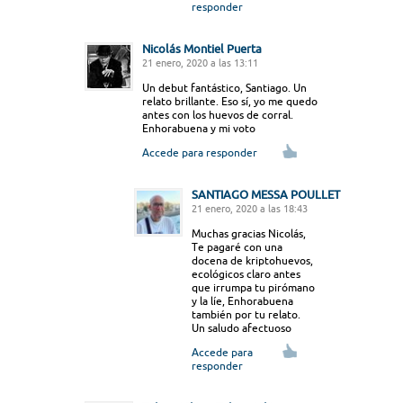
responder
Nicolás Montiel Puerta
21 enero, 2020 a las 13:11
Un debut fantástico, Santiago. Un
relato brillante. Eso sí, yo me quedo
antes con los huevos de corral.
Enhorabuena y mi voto
Accede para responder
SANTIAGO MESSA POULLET
21 enero, 2020 a las 18:43
Muchas gracias Nicolás,
Te pagaré con una
docena de kriptohuevos,
ecológicos claro antes
que irrumpa tu pirómano
y la líe, Enhorabuena
también por tu relato.
Un saludo afectuoso
Accede para
responder