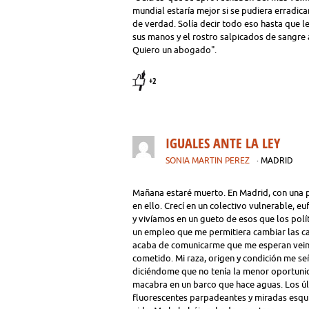
mundial estaría mejor si se pudiera erradic
de verdad. Solía decir todo eso hasta que le
sus manos y el rostro salpicados de sangre a
Quiero un abogado".
+2
IGUALES ANTE LA LEY
SONIA MARTIN PEREZ
· MADRID
Mañana estaré muerto. En Madrid, con una p
en ello. Crecí en un colectivo vulnerable, 
y vivíamos en un gueto de esos que los polí
un empleo que me permitiera cambiar las ca
acaba de comunicarme que me esperan veint
cometido. Mi raza, origen y condición me s
diciéndome que no tenía la menor oportuni
macabra en un barco que hace aguas. Los últ
fluorescentes parpadeantes y miradas esqu