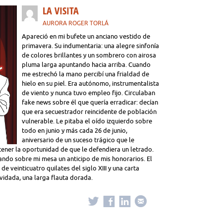
LA VISITA
AURORA ROGER TORLÁ
Apareció en mi bufete un anciano vestido de
primavera. Su indumentaria: una alegre sinfonía
de colores brillantes y un sombrero con airosa
pluma larga apuntando hacia arriba. Cuando
me estrechó la mano percibí una frialdad de
hielo en su piel. Era autónomo, instrumentalista
de viento y nunca tuvo empleo fijo. Circulaban
fake news sobre él que quería erradicar: decían
que era secuestrador reincidente de población
vulnerable. Le pitaba el oído izquierdo sobre
todo en junio y más cada 26 de junio,
aniversario de un suceso trágico que le
a tener la oportunidad de que le defendiera un letrado.
ando sobre mi mesa un anticipo de mis honorarios. El
e veinticuatro quilates del siglo XIII y una carta
lvidada, una larga flauta dorada.